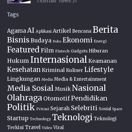
3 hari lalu
Views:
25
Tags
Berita
AI
Agama
Artikel
Bencana
Aplikasi
Bisnis
Ekonomi
Budaya
Energi
Buku
Featured
Film
Hiburan
Fintech
Gadgets
Internasional
Hukum
Keamanan
Lifestyle
Kesehatan
Kriminal
Kuliner
Lingkungan
Media & Entertainment
Media
Nasional
Media Sosial
Musik
Olahraga
Pendidikan
Otomotif
Politik
Selebriti
Sejarah
Sosial
Privasi
Space
Teknologi
Startup
Teknologi
Technology
Travel
Terkini
Viral
Video