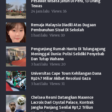
Pesawat Wisata Jatuh Di Peru, 13 Orang
Tewas
24 jam lalu
Views:
16
Remaja Malaysia Diadili Atas Dugaan
Pembunuhan Siswi Di Sekolah
1 hari lalu
Views:
10
Pengunjung Rumah Hantu Di Tulungagung
Meninggal Dunia: Polisi Selidiki Penyebab
Dan Tutup Wahana
3 hari lalu
Views:
20
Universitas Cape Town Kehilangan Dana
Rp247 Miliar Akibat Resolusi Gaza
3 hari lalu
Views:
31
Chelsea Resmi Datangkan Maxence
Lacroix Dari Crystal Palace, Kontrak
Jangka Panjang Senilai Rp1,2 Triliun