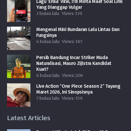
Lagu ‘Erika’ Viral, ITB Minta Maaf Soal Lirik
Yang Dianggap Vulgar
3 bulan lalu
Views:
139
Mengenal Mini Bundaran Lalu Lintas Dan
Fungsinya
4 bulan lalu
Views:
187
Persib Bandung Incar Striker Muda
Naturalisasi, Mauro Zijlstra Kandidat
Kuat?
6 bulan lalu
Views:
206
Live Action “One Piece Season 2” Tayang
Maret 2026, Ini Sinopsisnya
7 bulan lalu
Views:
359
Latest Articles