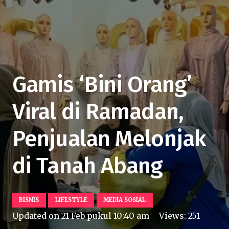
Gamis ‘Bini Orang’
Viral di Ramadan,
Penjualan Melonjak
di Tanah Abang
BISNIS
LIFESTYLE
MEDIA SOSIAL
Updated on
21 Feb pukul 10:40 am
Views:
251