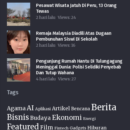
Pesawat Wisata Jatuh Di Peru, 13 Orang
Tewas
2 hari lalu
Views:
24
Remaja Malaysia Diadili Atas Dugaan
Pembunuhan Siswi Di Sekolah
2 hari lalu
Views:
16
Pengunjung Rumah Hantu Di Tulungagung
Meninggal Dunia: Polisi Selidiki Penyebab
Dan Tutup Wahana
4 hari lalu
Views:
27
Tags
Berita
AI
Agama
Artikel
Bencana
Aplikasi
Bisnis
Ekonomi
Budaya
Energi
Featured
Film
Hiburan
Fintech
Gadgets