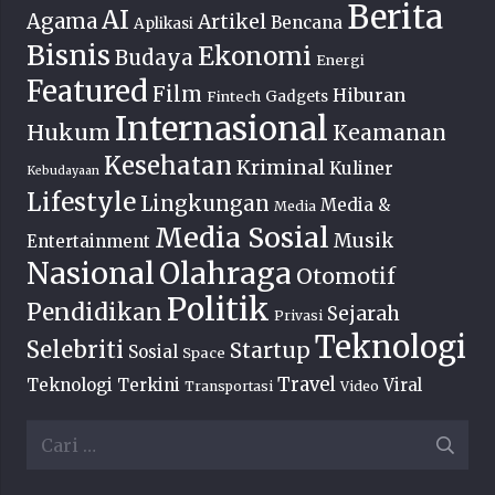
Berita
AI
Agama
Artikel
Bencana
Aplikasi
Bisnis
Ekonomi
Budaya
Energi
Featured
Film
Hiburan
Fintech
Gadgets
Internasional
Hukum
Keamanan
Kesehatan
Kriminal
Kuliner
Kebudayaan
Lifestyle
Lingkungan
Media &
Media
Media Sosial
Musik
Entertainment
Nasional
Olahraga
Otomotif
Politik
Pendidikan
Sejarah
Privasi
Teknologi
Selebriti
Startup
Sosial
Space
Travel
Teknologi Terkini
Viral
Transportasi
Video
Cari
untuk: