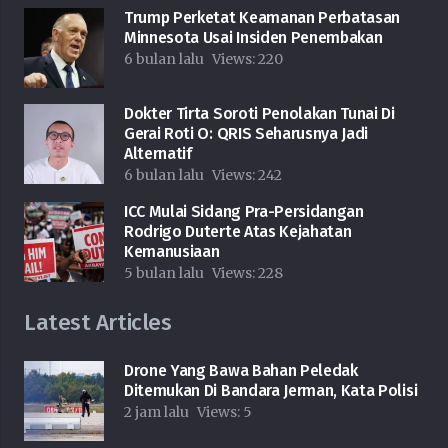
Trump Perketat Keamanan Perbatasan
Minnesota Usai Insiden Penembakan
6 bulan lalu
Views:
220
Dokter Tirta Soroti Penolakan Tunai Di
Gerai Roti O: QRIS Seharusnya Jadi
Alternatif
6 bulan lalu
Views:
242
ICC Mulai Sidang Pra-Persidangan
Rodrigo Duterte Atas Kejahatan
Kemanusiaan
5 bulan lalu
Views:
228
Latest Articles
Drone Yang Bawa Bahan Peledak
Ditemukan Di Bandara Jerman, Kata Polisi
2 jam lalu
Views:
5