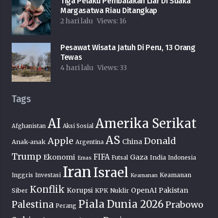
Tiga Pelaku Pembalakan Liar Di Suaka
Margasatwa Riau Ditangkap
2 hari lalu
Views:
16
Pesawat Wisata Jatuh Di Peru, 13 Orang
Tewas
4 hari lalu
Views:
33
Tags
AI
Amerika Serikat
Afghanistan
Aksi Sosial
AS
Donald
Apple
China
Anak-anak
Argentina
Trump
FIFA
Ekonomi
Gaza
India
Futsal
Indonesia
Emas
Iran
Israel
Keamanan
Inggris
Investasi
Keamanan
Konflik
OpenAI
Pakistan
Korupsi
Siber
KPK
Nuklir
Piala Dunia 2026
Palestina
Prabowo
Perang