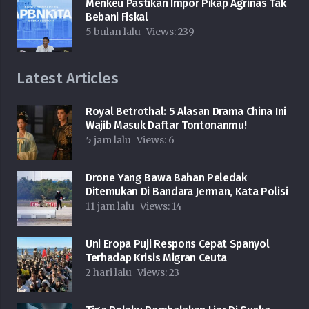
Menkeu Pastikan Impor Pikap Agrinas Tak
Bebani Fiskal
5 bulan lalu
Views:
239
Latest Articles
Royal Betrothal: 5 Alasan Drama China Ini
Wajib Masuk Daftar Tontonanmu!
5 jam lalu
Views:
6
Drone Yang Bawa Bahan Peledak
Ditemukan Di Bandara Jerman, Kata Polisi
11 jam lalu
Views:
14
Uni Eropa Puji Respons Cepat Spanyol
Terhadap Krisis Migran Ceuta
2 hari lalu
Views:
23