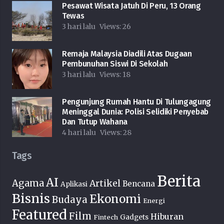
Pesawat Wisata Jatuh Di Peru, 13 Orang
Tewas
3 hari lalu
Views:
26
Remaja Malaysia Diadili Atas Dugaan
Pembunuhan Siswi Di Sekolah
3 hari lalu
Views:
18
Pengunjung Rumah Hantu Di Tulungagung
Meninggal Dunia: Polisi Selidiki Penyebab
Dan Tutup Wahana
4 hari lalu
Views:
28
Tags
Berita
AI
Agama
Artikel
Bencana
Aplikasi
Bisnis
Ekonomi
Budaya
Energi
Featured
Film
Hiburan
Fintech
Gadgets