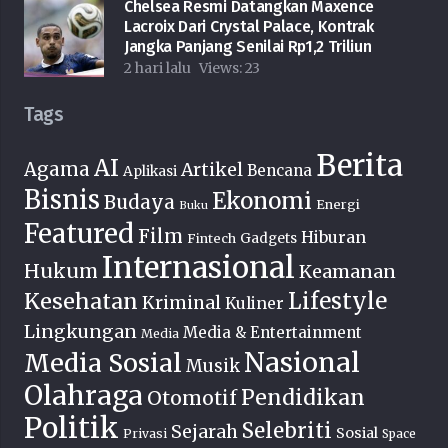
Chelsea Resmi Datangkan Maxence
Lacroix Dari Crystal Palace, Kontrak
Jangka Panjang Senilai Rp1,2 Triliun
2 hari lalu
Views:
23
Tags
Berita
AI
Agama
Artikel
Bencana
Aplikasi
Bisnis
Ekonomi
Budaya
Energi
Buku
Featured
Film
Hiburan
Fintech
Gadgets
Internasional
Hukum
Keamanan
Lifestyle
Kesehatan
Kriminal
Kuliner
Lingkungan
Media & Entertainment
Media
Nasional
Media Sosial
Musik
Olahraga
Pendidikan
Otomotif
Politik
Selebriti
Sejarah
Sosial
Privasi
Space