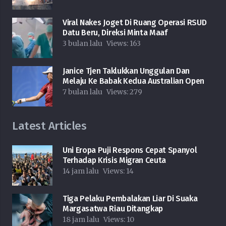
Viral Nakes Joget Di Ruang Operasi RSUD
Datu Beru, Direksi Minta Maaf
3 bulan lalu
Views:
163
Janice Tjen Taklukkan Unggulan Dan
Melaju Ke Babak Kedua Australian Open
7 bulan lalu
Views:
279
Latest Articles
Uni Eropa Puji Respons Cepat Spanyol
Terhadap Krisis Migran Ceuta
14 jam lalu
Views:
14
Tiga Pelaku Pembalakan Liar Di Suaka
Margasatwa Riau Ditangkap
18 jam lalu
Views:
10