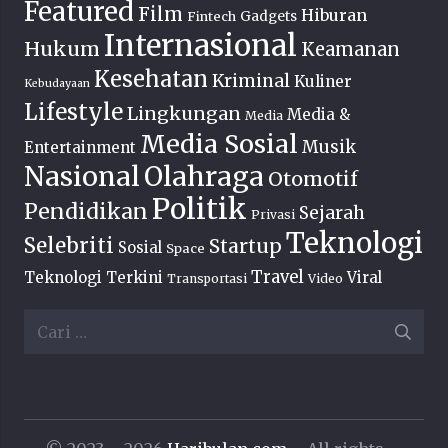
Featured
Film
Hiburan
Fintech
Gadgets
Internasional
Hukum
Keamanan
Kesehatan
Kriminal
Kuliner
Kebudayaan
Lifestyle
Lingkungan
Media &
Media
Media Sosial
Musik
Entertainment
Nasional
Olahraga
Otomotif
Politik
Pendidikan
Sejarah
Privasi
Teknologi
Selebriti
Startup
Sosial
Space
Travel
Teknologi Terkini
Viral
Transportasi
Video
Cari
untuk: