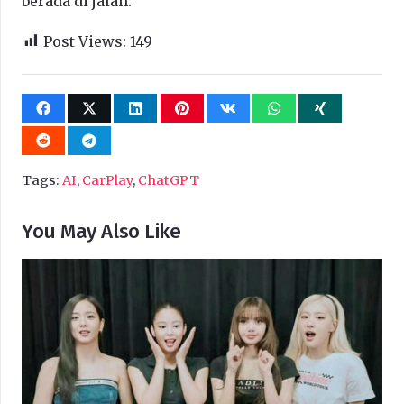
berada di jalan.
Post Views:
149
Tags:
AI
,
CarPlay
,
ChatGPT
You May Also Like