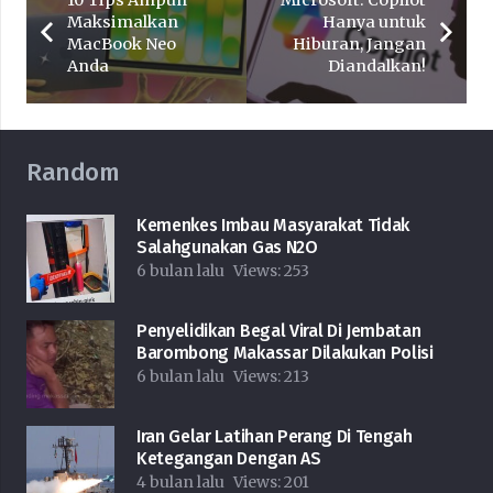
10 Tips Ampuh
Microsoft: Copilot
Maksimalkan
Hanya untuk
MacBook Neo
Hiburan, Jangan
Anda
Diandalkan!
Random
Kemenkes Imbau Masyarakat Tidak
Salahgunakan Gas N2O
6 bulan lalu
Views:
253
Penyelidikan Begal Viral Di Jembatan
Barombong Makassar Dilakukan Polisi
6 bulan lalu
Views:
213
Iran Gelar Latihan Perang Di Tengah
Ketegangan Dengan AS
4 bulan lalu
Views:
201