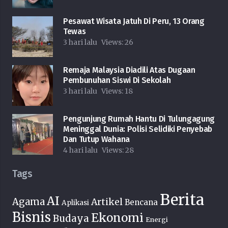
Pesawat Wisata Jatuh Di Peru, 13 Orang
Tewas
3 hari lalu
Views:
26
Remaja Malaysia Diadili Atas Dugaan
Pembunuhan Siswi Di Sekolah
3 hari lalu
Views:
18
Pengunjung Rumah Hantu Di Tulungagung
Meninggal Dunia: Polisi Selidiki Penyebab
Dan Tutup Wahana
4 hari lalu
Views:
28
Tags
Berita
AI
Agama
Artikel
Bencana
Aplikasi
Bisnis
Ekonomi
Budaya
Energi