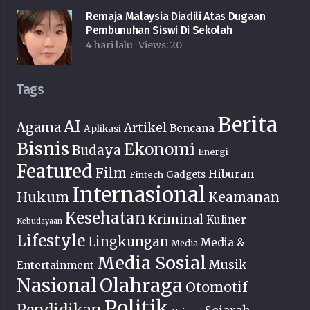
Remaja Malaysia Diadili Atas Dugaan
Pembunuhan Siswi Di Sekolah
4 hari lalu
Views:
20
Tags
Berita
AI
Agama
Artikel
Bencana
Aplikasi
Bisnis
Ekonomi
Budaya
Energi
Featured
Film
Hiburan
Fintech
Gadgets
Internasional
Hukum
Keamanan
Kesehatan
Kriminal
Kuliner
Kebudayaan
Lifestyle
Lingkungan
Media &
Media
Media Sosial
Musik
Entertainment
Nasional
Olahraga
Otomotif
Politik
Pendidikan