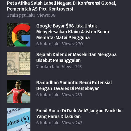
Peta Afrika Salah Labeli Negara Di Konferensi Global,
Pemerintah AS Picu Kontroversi
1 minggu lalu
Views:
38
Google Bayar $68 Juta Untuk
Menyelesaikan Klaim Asisten Suara
Memata-Matai Pengguna
6 bulan lalu
Views:
270
Sejarah Kalender Masehi Dan Mengapa
Disebut Penanggalan
7 bulan lalu
Views:
353
Ramadhan Sananta: Reuni Potensial
Dengan Tavares Di Persebaya?
6 bulan lalu
Views:
235
Email Bocor Di Dark Web? Jangan Panik! Ini
Yang Harus Dilakukan
6 bulan lalu
Views:
243