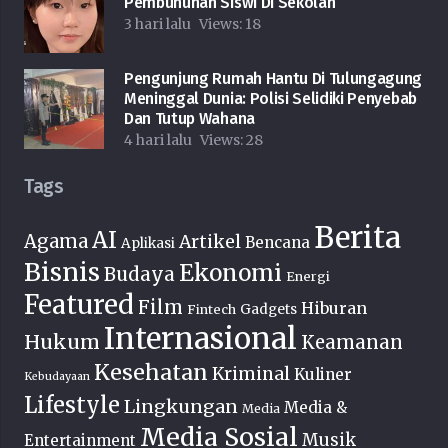
Pembunuhan Siswi Di Sekolah
3 hari lalu
Views:
18
Pengunjung Rumah Hantu Di Tulungagung
Meninggal Dunia: Polisi Selidiki Penyebab
Dan Tutup Wahana
4 hari lalu
Views:
28
Tags
Berita
AI
Agama
Artikel
Bencana
Aplikasi
Bisnis
Ekonomi
Budaya
Energi
Featured
Film
Hiburan
Fintech
Gadgets
Internasional
Hukum
Keamanan
Kesehatan
Kriminal
Kuliner
Kebudayaan
Lifestyle
Lingkungan
Media &
Media
Media Sosial
Musik
Entertainment