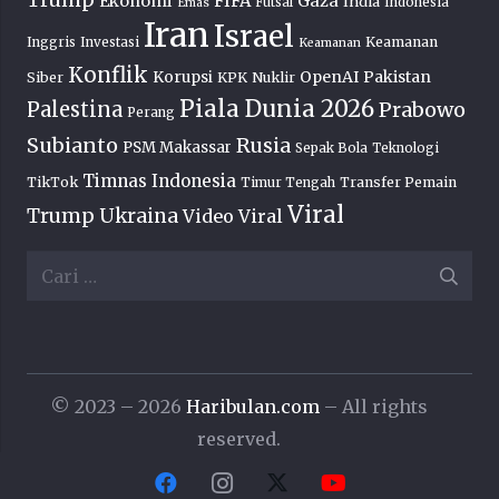
FIFA
Ekonomi
Gaza
India
Futsal
Indonesia
Emas
Iran
Israel
Keamanan
Inggris
Investasi
Keamanan
Konflik
OpenAI
Pakistan
Korupsi
Siber
KPK
Nuklir
Piala Dunia 2026
Palestina
Prabowo
Perang
Subianto
Rusia
PSM Makassar
Sepak Bola
Teknologi
Timnas Indonesia
TikTok
Transfer Pemain
Timur Tengah
Viral
Trump
Ukraina
Video Viral
Cari
untuk:
© 2023 – 2026
Haribulan.com
– All rights
reserved.