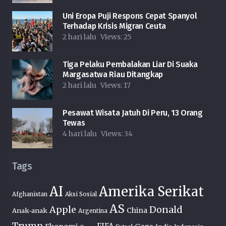
Uni Eropa Puji Respons Cepat Spanyol
Terhadap Krisis Migran Ceuta
2 hari lalu
Views:
25
Tiga Pelaku Pembalakan Liar Di Suaka
Margasatwa Riau Ditangkap
2 hari lalu
Views:
17
Pesawat Wisata Jatuh Di Peru, 13 Orang
Tewas
4 hari lalu
Views:
34
Tags
AI
Amerika Serikat
Afghanistan
Aksi Sosial
AS
Donald
Apple
China
Anak-anak
Argentina
Trump