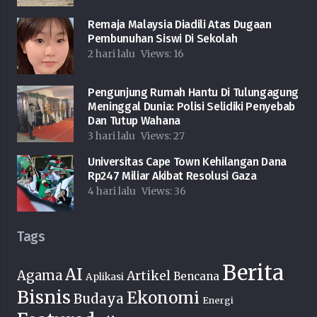
Remaja Malaysia Diadili Atas Dugaan
Pembunuhan Siswi Di Sekolah
2 hari lalu
Views:
16
Pengunjung Rumah Hantu Di Tulungagung
Meninggal Dunia: Polisi Selidiki Penyebab
Dan Tutup Wahana
3 hari lalu
Views:
27
Universitas Cape Town Kehilangan Dana
Rp247 Miliar Akibat Resolusi Gaza
4 hari lalu
Views:
36
Tags
Berita
AI
Agama
Artikel
Bencana
Aplikasi
Bisnis
Ekonomi
Budaya
Energi