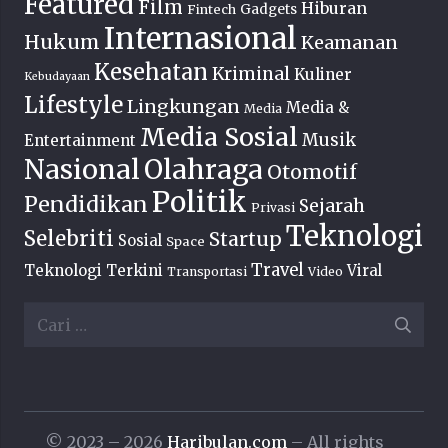
Featured
Film
Hiburan
Fintech
Gadgets
Internasional
Hukum
Keamanan
Kesehatan
Kriminal
Kuliner
Kebudayaan
Lifestyle
Lingkungan
Media &
Media
Media Sosial
Musik
Entertainment
Nasional
Olahraga
Otomotif
Politik
Pendidikan
Sejarah
Privasi
Teknologi
Selebriti
Startup
Sosial
Space
Travel
Teknologi Terkini
Viral
Transportasi
Video
Cari
untuk:
© 2023 – 2026
Haribulan.com
– All rights