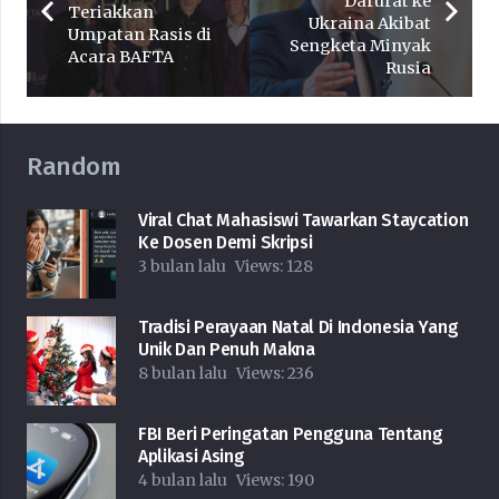
Darurat ke
Teriakkan
Ukraina Akibat
Umpatan Rasis di
Sengketa Minyak
Acara BAFTA
Rusia
Random
Viral Chat Mahasiswi Tawarkan Staycation
Ke Dosen Demi Skripsi
3 bulan lalu
Views:
128
Tradisi Perayaan Natal Di Indonesia Yang
Unik Dan Penuh Makna
8 bulan lalu
Views:
236
FBI Beri Peringatan Pengguna Tentang
Aplikasi Asing
4 bulan lalu
Views:
190