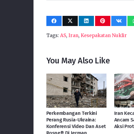
Tags:
AS
,
Iran
,
Kesepakatan Nuklir
You May Also Like
Perkembangan Terkini
Iran Kec
Perang Rusia-Ukraina:
Ancam Sa
Konferensi Video Dan Aset
Aksi Pro
Rosneft Di Jerman