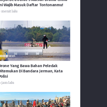
Ini Wajib Masuk Daftar Tontonanmu!
3 menit lalu
Drone Yang Bawa Bahan Peledak
Ditemukan Di Bandara Jerman, Kata
olisi
 jam lalu