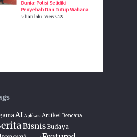
Dunia: Polisi Selidiki
Penyebab Dan Tutup Wahana
5 hari lalu
Views:
29
ags
AI
gama
Artikel
Bencana
Aplikasi
erita
Bisnis
Budaya
Featured
konomi