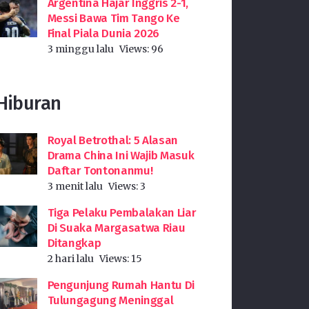
Argentina Hajar Inggris 2-1,
Messi Bawa Tim Tango Ke
Final Piala Dunia 2026
3 minggu lalu
Views:
96
Hiburan
Royal Betrothal: 5 Alasan
Drama China Ini Wajib Masuk
Daftar Tontonanmu!
3 menit lalu
Views:
3
Tiga Pelaku Pembalakan Liar
Di Suaka Margasatwa Riau
Ditangkap
2 hari lalu
Views:
15
Pengunjung Rumah Hantu Di
Tulungagung Meninggal