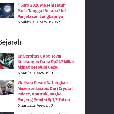
1 Suro 2026 Masehi Jatuh
Pada Tanggal Berapa? Ini
Penjelasan Lengkapnya
6 bulan lalu
Views:
2,142
Sejarah
Universitas Cape Town
Kehilangan Dana Rp247 Miliar
Akibat Resolusi Gaza
6 hari lalu
Views:
38
Chelsea Resmi Datangkan
Maxence Lacroix Dari Crystal
Palace, Kontrak Jangka
Panjang Senilai Rp1,2 Triliun
6 hari lalu
Views:
30