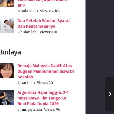
Juni
6 bulan lalu
Views:
2,109
Doa Setelah Wudhu, Syarat
Dan Keutamaannya
7 bulan lalu
Views:
401
Budaya
Remaja Malaysia Diadili Atas
Dugaan Pembunuhan Siswi Di
Sekolah
4 hari lalu
Views:
20
Argentina Hajar Inggris 2-1,
Messi Bawa Tim Tango Ke
Final Piala Dunia 2026
3 minggu lalu
Views:
96