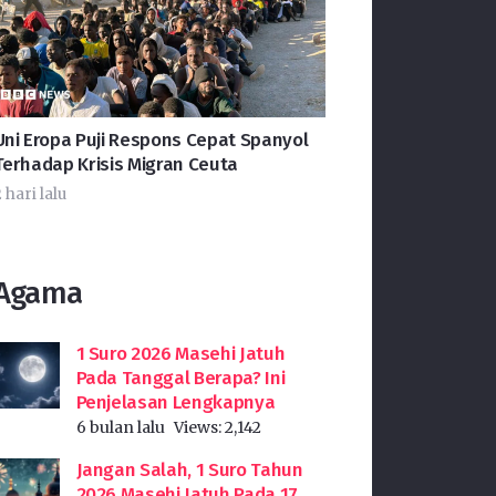
Uni Eropa Puji Respons Cepat Spanyol
Terhadap Krisis Migran Ceuta
 hari lalu
Agama
1 Suro 2026 Masehi Jatuh
Pada Tanggal Berapa? Ini
Penjelasan Lengkapnya
6 bulan lalu
Views:
2,142
Jangan Salah, 1 Suro Tahun
2026 Masehi Jatuh Pada 17