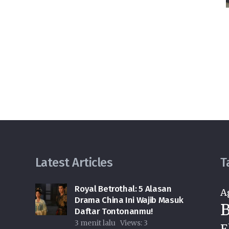
Latest Articles
T
Royal Betrothal: 5 Alasan
A
Drama China Ini Wajib Masuk
B
Daftar Tontonanmu!
3 menit lalu
Views:
3
E