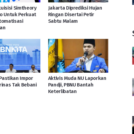
uisisi Simtheory
Jakarta Diprediksi Hujan
o Untuk Perkuat
Ringan Disertai Petir
tomatisasi
Sabtu Malam
an
Pastikan Impor
Aktivis Muda NU Laporkan
rinas Tak Bebani
Pandji, PBNU Bantah
Keterlibatan