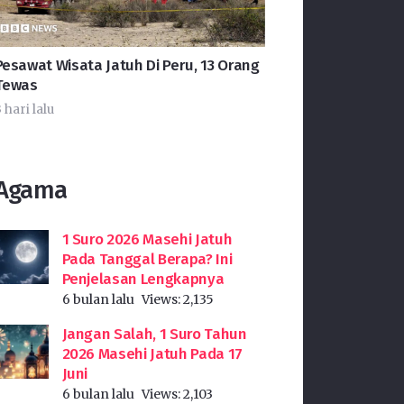
Pesawat Wisata Jatuh Di Peru, 13 Orang
Tewas
 hari lalu
Agama
1 Suro 2026 Masehi Jatuh
Pada Tanggal Berapa? Ini
Penjelasan Lengkapnya
6 bulan lalu
Views:
2,135
Jangan Salah, 1 Suro Tahun
2026 Masehi Jatuh Pada 17
Juni
6 bulan lalu
Views:
2,103