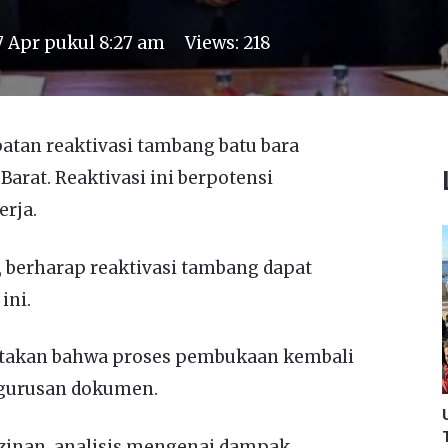
7 Apr pukul 8:27 am
Views:
218
tan reaktivasi tambang batu bara
arat. Reaktivasi ini berpotensi
erja.
 berharap reaktivasi tambang dapat
ini.
atakan bahwa proses pembukaan kembali
gurusan dokumen.
zinan, analisis mengenai dampak