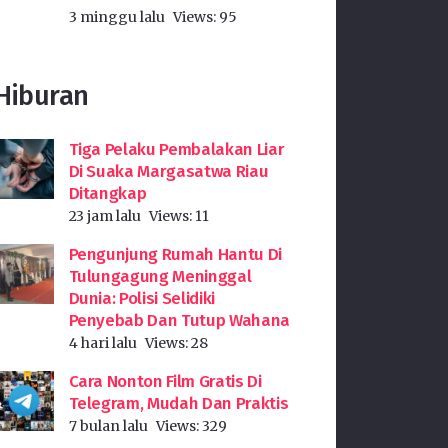
3 minggu lalu
Views:
95
Hiburan
Tiga Pelaku Pembalakan Liar
Di Suaka Margasatwa Riau
Ditangkap
23 jam lalu
Views:
11
Pengunjung Rumah Hantu Di
Tulungagung Meninggal
Dunia: Polisi Selidiki
Penyebab Dan Tutup Wahana
4 hari lalu
Views:
28
Cara Nonton Film Gratis Di
Telegram, Mudah Dan Praktis
7 bulan lalu
Views:
329