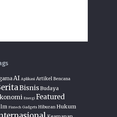
ags
AI
gama
Artikel
Bencana
Aplikasi
erita
Bisnis
Budaya
Featured
konomi
Energi
Hukum
ilm
Hiburan
Fintech
Gadgets
nternasional
Keamanan