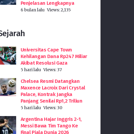
Penjelasan Lengkapnya
6 bulan lalu
Views:
2,135
Sejarah
Universitas Cape Town
Kehilangan Dana Rp247 Miliar
Akibat Resolusi Gaza
5 hari lalu
Views:
37
Chelsea Resmi Datangkan
Maxence Lacroix Dari Crystal
Palace, Kontrak Jangka
Panjang Senilai Rp1,2 Triliun
5 hari lalu
Views:
30
Argentina Hajar Inggris 2-1,
Messi Bawa Tim Tango Ke
Final Piala Dunia 2026