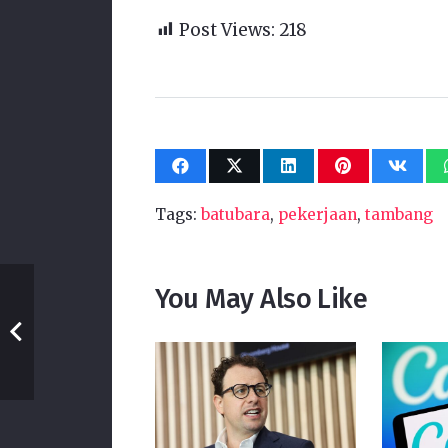
Post Views:
218
Tags:
batubara
,
pekerjaan
,
tambang
You May Also Like