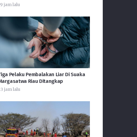
9 jam lalu
Tiga Pelaku Pembalakan Liar Di Suaka
Margasatwa Riau Ditangkap
23 jam lalu