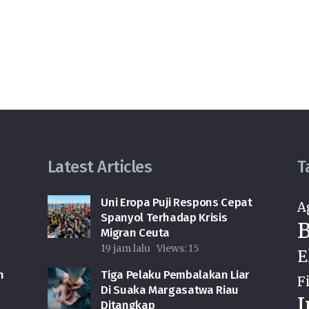
Latest Articles
T
Uni Eropa Puji Respons Cepat
A
Spanyol Terhadap Krisis
B
Migran Ceuta
19 jam lalu
Views:
15
E
n
Tiga Pelaku Pembalakan Liar
F
Di Suaka Margasatwa Riau
I
Ditangkap