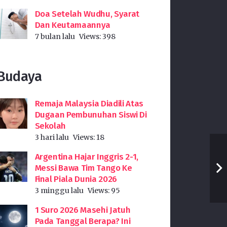
Doa Setelah Wudhu, Syarat
Dan Keutamaannya
7 bulan lalu
Views:
398
Budaya
Remaja Malaysia Diadili Atas
Dugaan Pembunuhan Siswi Di
Sekolah
3 hari lalu
Views:
18
Argentina Hajar Inggris 2-1,
Messi Bawa Tim Tango Ke
Final Piala Dunia 2026
3 minggu lalu
Views:
95
1 Suro 2026 Masehi Jatuh
Pada Tanggal Berapa? Ini