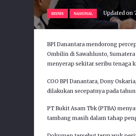
Updated on
BISNIS
NASIONAL
BPI Danantara mendorong percepa
Ombilin di Sawahlunto, Sumatera B
menyerap sekitar seribu tenaga k
COO BPI Danantara, Dony Oskaria,
dilakukan secepatnya pada tahun 
PT Bukit Asam Tbk (PTBA) meny
tambang masih dalam tahap pen
Dokumen tersebut termasuk peri