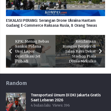
ESKALASI PERANG: Serangan Drone Ukraina Hantam
Gudang E-Commerce Raksasa Rusia, 8 Orang Tewas
KPK: Menag Bebas
Kendaraan
Sanksi Pidana
Hangus Berjejer di
Usai Lapor
Jalan Raya Dekat
Gratifikasi Jet
Stadion Piala
Pribadi
Dunia Meksiko
Random
Transportasi Umum Di DKI Jakarta Gratis
Saat Lebaran 2026
4 bulan lalu
Views:
196