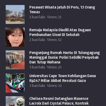
Pesawat Wisata Jatuh Di Peru, 13 Orang
Tewas
2 hari lalu
Views:
21
Remaja Malaysia Diadili Atas Dugaan
Pembunuhan Siswi Di Sekolah
2 hari lalu
Views:
12
Pengunjung Rumah Hantu Di Tulungagung
Meninggal Dunia: Polisi Selidiki Penyebab
Dan Tutup Wahana
3 hari lalu
Views:
23
Universitas Cape Town Kehilangan Dana
Rp247 Miliar Akibat Resolusi Gaza
3 hari lalu
Views:
32
Chelsea Resmi Datangkan Maxence
Lacroix Dari Crystal Palace, Kontrak