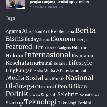
Jangka Panjang Senilai Rp1,2 Triliun
4 hari lalu
Views:
26
Tags
Berita
AI
Agama
Artikel
Bencana
Aplikasi
Bisnis
Ekonomi
Budaya
Energi
Buku
Featured
Film
Hiburan
Fintech
Gadgets
Internasional
Hukum
Keamanan
Lifestyle
Kesehatan
Kriminal
Kuliner
Lingkungan
Media & Entertainment
Media
Nasional
Media Sosial
Musik
Meta
Olahraga
Pendidikan
Otomotif
Politik
Selebriti
Sejarah
Sosial
Privasi
Space
Teknologi
Startup
Teknologi Terkini