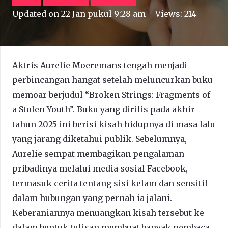
Updated on
22 Jan pukul 9:28 am
Views:
214
Aktris Aurelie Moeremans tengah menjadi
perbincangan hangat setelah meluncurkan buku
memoar berjudul “Broken Strings: Fragments of
a Stolen Youth”. Buku yang dirilis pada akhir
tahun 2025 ini berisi kisah hidupnya di masa lalu
yang jarang diketahui publik. Sebelumnya,
Aurelie sempat membagikan pengalaman
pribadinya melalui media sosial Facebook,
termasuk cerita tentang sisi kelam dan sensitif
dalam hubungan yang pernah ia jalani.
Keberaniannya menuangkan kisah tersebut ke
dalam bentuk tulisan membuat banyak pembaca