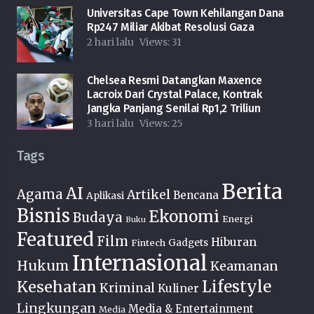
Universitas Cape Town Kehilangan Dana
Rp247 Miliar Akibat Resolusi Gaza
2 hari lalu
Views:
31
Chelsea Resmi Datangkan Maxence
Lacroix Dari Crystal Palace, Kontrak
Jangka Panjang Senilai Rp1,2 Triliun
3 hari lalu
Views:
25
Tags
Berita
AI
Agama
Artikel
Bencana
Aplikasi
Bisnis
Ekonomi
Budaya
Energi
Buku
Featured
Film
Hiburan
Fintech
Gadgets
Internasional
Hukum
Keamanan
Lifestyle
Kesehatan
Kriminal
Kuliner
Lingkungan
Media & Entertainment
Media