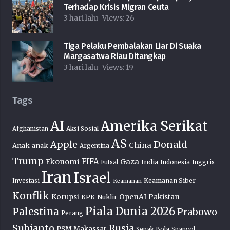
Terhadap Krisis Migran Ceuta
3 hari lalu
Views:
26
Tiga Pelaku Pembalakan Liar Di Suaka
Margasatwa Riau Ditangkap
3 hari lalu
Views:
19
Tags
AI
Amerika Serikat
Afghanistan
Aksi Sosial
AS
Donald
Apple
China
Anak-anak
Argentina
Trump
FIFA
Ekonomi
Gaza
India
Futsal
Indonesia
Inggris
Iran
Israel
Keamanan Siber
Investasi
Keamanan
Konflik
OpenAI
Pakistan
Korupsi
KPK
Nuklir
Piala Dunia 2026
Palestina
Prabowo
Perang
Subianto
Rusia
PSM Makassar
Sepak Bola
Spanyol