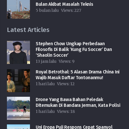
Bulan Akibat Masalah Teknis
5 bulan lalu
Views:
227
Latest Articles
Stephen Chow Ungkap Perbedaan
Filosofis Di Balik ‘Kung Fu Soccer’ Dan
‘Shaolin Soccer’
13 jam lalu
Views:
9
Royal Betrothal: 5 Alasan Drama China Ini
Wajib Masuk Daftar Tontonanmu!
1 hari lalu
Views:
12
Drone Yang Bawa Bahan Peledak
Ditemukan Di Bandara Jerman, Kata Polisi
1 hari lalu
Views:
18
Uni Eropa Puji Respons Cepat Spanyol