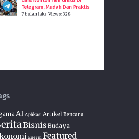
Cara Nonton Film Gratis Di
Telegram, Mudah Dan Praktis
7 bulan lalu
Views:
328
ags
AI
gama
Artikel
Bencana
Aplikasi
erita
Bisnis
Budaya
Featured
konomi
Energi