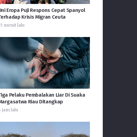
Uni Eropa Puji Respons Cepat Spanyol
Terhadap Krisis Migran Ceuta
15 menit lalu
Tiga Pelaku Pembalakan Liar Di Suaka
Margasatwa Riau Ditangkap
 jam lalu