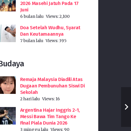
2026 Masehi Jatuh Pada 17
Juni
6 bulan lalu
Views:
2,100
Doa Setelah Wudhu, Syarat
Dan Keutamaannya
7 bulan lalu
Views:
395
Budaya
Remaja Malaysia Diadili Atas
Dugaan Pembunuhan Siswi Di
Sekolah
2 hari lalu
Views:
16
Argentina Hajar Inggris 2-1,
Messi Bawa Tim Tango Ke
Final Piala Dunia 2026
3 minggu lalu
Views:
90