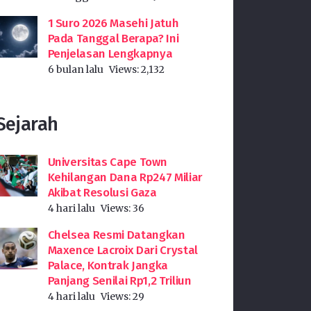
1 Suro 2026 Masehi Jatuh
Pada Tanggal Berapa? Ini
Penjelasan Lengkapnya
6 bulan lalu
Views:
2,132
Sejarah
Universitas Cape Town
Kehilangan Dana Rp247 Miliar
Akibat Resolusi Gaza
4 hari lalu
Views:
36
Chelsea Resmi Datangkan
Maxence Lacroix Dari Crystal
Palace, Kontrak Jangka
Panjang Senilai Rp1,2 Triliun
4 hari lalu
Views:
29