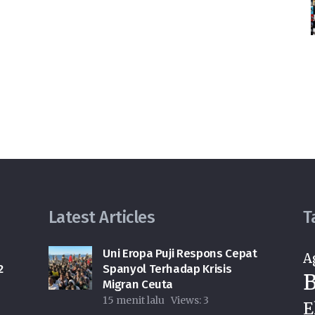
Latest Articles
T
Uni Eropa Puji Respons Cepat
A
2
Spanyol Terhadap Krisis
B
Migran Ceuta
15 menit lalu
Views:
3
E