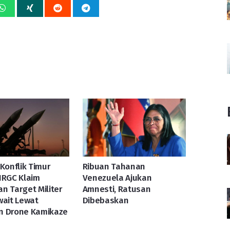
 Konflik Timur
Ribuan Tahanan
IRGC Klaim
Venezuela Ajukan
n Target Militer
Amnesti, Ratusan
wait Lewat
Dibebaskan
n Drone Kamikaze