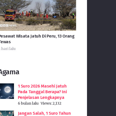
Pesawat Wisata Jatuh Di Peru, 13 Orang
Tewas
 hari lalu
Agama
1 Suro 2026 Masehi Jatuh
Pada Tanggal Berapa? Ini
Penjelasan Lengkapnya
6 bulan lalu
Views:
2,132
Jangan Salah, 1 Suro Tahun