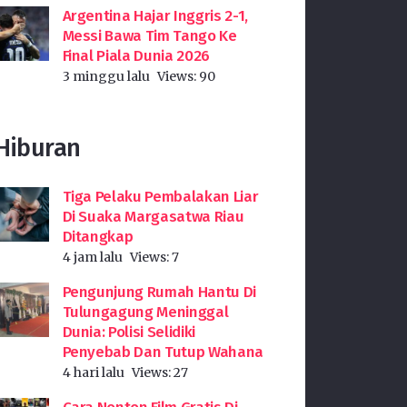
Argentina Hajar Inggris 2-1,
Messi Bawa Tim Tango Ke
Final Piala Dunia 2026
3 minggu lalu
Views:
90
Hiburan
Tiga Pelaku Pembalakan Liar
Di Suaka Margasatwa Riau
Ditangkap
4 jam lalu
Views:
7
Pengunjung Rumah Hantu Di
Tulungagung Meninggal
Dunia: Polisi Selidiki
Penyebab Dan Tutup Wahana
4 hari lalu
Views:
27