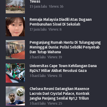
Tewas
15 jam lalu
Views:
16
Remaja Malaysia Diadili Atas Dugaan
Pembunuhan Siswi Di Sekolah
17 jam lalu
Views:
8
Pengunjung Rumah Hantu Di Tulungagung
Meninggal Dunia: Polisi Selidiki Penyebab
Dan Tutup Wahana
2 hari lalu
Views:
19
Universitas Cape Town Kehilangan Dana
Rp247 Miliar Akibat Resolusi Gaza
3 hari lalu
Views:
31
Chelsea Resmi Datangkan Maxence
Lacroix Dari Crystal Palace, Kontrak
Jangka Panjang Senilai Rp1,2 Triliun
3 hari lalu
Views:
25