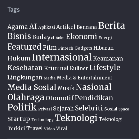
Tags
Berita
AI
Agama
Artikel
Bencana
Aplikasi
Bisnis
Ekonomi
Budaya
Energi
Buku
Featured
Film
Hiburan
Fintech
Gadgets
Internasional
Hukum
Keamanan
Lifestyle
Kesehatan
Kriminal
Kuliner
Lingkungan
Media & Entertainment
Media
Nasional
Media Sosial
Musik
Olahraga
Pendidikan
Otomotif
Politik
Selebriti
Sejarah
Sosial
Privasi
Space
Teknologi
Startup
Teknologi
Technology
Travel
Terkini
Viral
Video